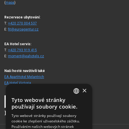
(
mapa
)
Rezervace ubytování:
T:
+420 270 004 537
E:
fit@euroagentur.cz
EA Hotel servis:
T:
+420 793 919 415
E:
moment@eahotels.cz
Naši hosté navštívili také
EA ApartHotel Melantrich
EA Hotel Victoria
×
Tyto webové stránky
CZECH
používají soubory cookie.
ENGLISH
Tyto webové stránky používají soubory
cookie ke zlepšení uživatelského zážitku.
GERMAN
Používáním našich webových stránek