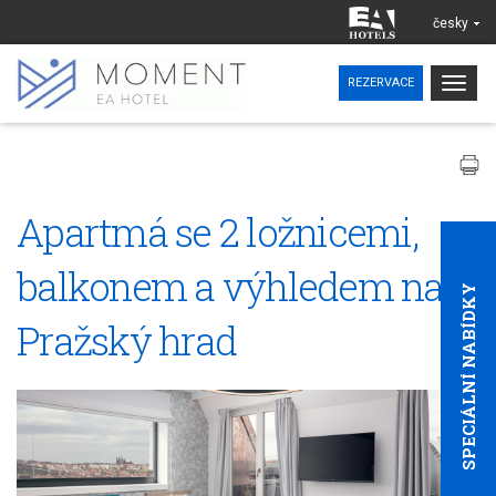
česky
Togg
REZERVACE
navig
Apartmá se 2 ložnicemi,
balkonem a výhledem na
SPECIÁLNÍ NABÍDKY
Pražský hrad