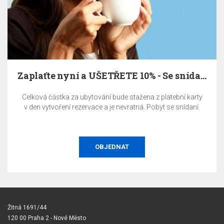
Zaplaťte nyní a UŠETŘETE 10% - Se snídaní
Celková částka za ubytování bude stažena z platební karty
v den vytvoření rezervace a je nevratná. Pobyt se snídaní.
OBJEDNAT
Žitná 1691/44
120 00 Praha 2 - Nové Město