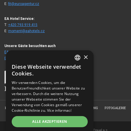
E:
fit@euroagentur.cz
EA Hotel Service:
T:
+420 793 919 415
E:
moment@eahotels.cz
Unsere Gäste besuchten auch
EA ApartHotel Melantrich
×
EA Hotel Victoria
Diese Webseite verwendet
CZECH
Cookies.
ENGLISH
Wir verwenden Cookies, um die
Benutzerfreundlichkeit unserer Website zu
GERMAN
verbessern. Durch die weitere Nutzung
RUSSIAN
unserer Webseite stimmen Sie der
Verwendung von Cookies gemäß unserer
HOME
ÜBER DAS HOTEL
ZIMMER
RESERVIERUNG
FOTOGALERIE
Cookie-Richtlinie zu.
Více informací
KONTAKT
ALLE AKZEPTIEREN
Copyright © 2007-2026 EuroAgentur Hotels&Travel a.s.