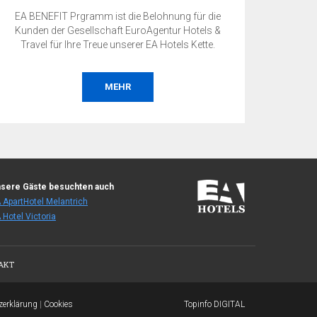
EA BENEFIT Prgramm ist die Belohnung für die
Kunden der Gesellschaft EuroAgentur Hotels &
Travel für Ihre Treue unserer EA Hotels Kette.
MEHR
sere Gäste besuchten auch
 ApartHotel Melantrich
 Hotel Victoria
AKT
zerklärung
|
Cookies
Topinfo DIGITAL