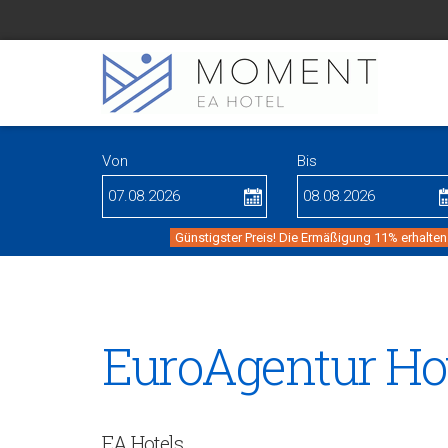
Von
Bis
Günstigster Preis! Die Ermäßigung 11% erhalten
EuroAgentur Ho
EA Hotels