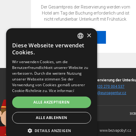
en vom
Der Gesamtpreis der Reservierung werden vom
nd ist
Hotel am Tag der Buchung erforderlich und ist
stück.
nicht refundierbar. Unterkunft mit Frühstück.
×
BESTELLEN
Diese Webseite verwendet
CZECH
Cookies.
BEST-PREIS-GARANTIE!
ENGLISH
Wir verwenden Cookies, um die
Benutzerfreundlichkeit unserer Website zu
GERMAN
Der beste Preis nur wenn Sie auf diesen Web-
verbessern. Durch die weitere Nutzung
Seiten reservieren!
RUSSIAN
unserer Webseite stimmen Sie der
Žitná 1691/44
Reservierung der Unterku
Verwendung von Cookies gemäß unserer
120 00 Praha 2 - Nové Město
T:
+420 270 004 537
PREIS UND VERFÜGBARKEIT
Cookie-Richtlinie zu.
Více informací
(
landkarte
)
E:
fit@euroagentur.cz
PRÜFEN
ALLE AKZEPTIEREN
HO
ALLE ABLEHNEN
DETAILS ANZEIGEN
Copyright © 2007-2026
www.bezvapobyt.cz
EuroAgentur Hotels&Travel a.s.