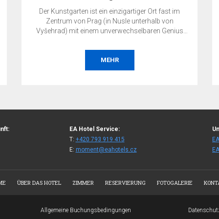
Der Kunstgarten ist ein einzigartiger Ort fast im
Zentrum von Prag (in Nusle unterhalb von
Vyšehrad) mit einem unverwechselbaren Genius
Loci. Er ist eine ruhige, blühende Oase inmitten der
Metropole. Genau hier können Sie Ihre private oder
geschäftliche Veranstaltung ausrichten – sei es
MEHR
eine Hochzeit, eine Gartenparty, eine Konferenz,
eine Präsentation, ein Konzert, ein
gesellschaftlicher Abend, eine Verkostung, eine
Ausstellung oder Ähnliches.
nft:
EA Hotel Service:
Un
T:
+420 793 919 415
EA
E:
moment@eahotels.cz
EA
ME
ÜBER DAS HOTEL
ZIMMER
RESERVIERUNG
FOTOGALERIE
KONT
Allgemeine Buchungsbedingungen
Datenschut