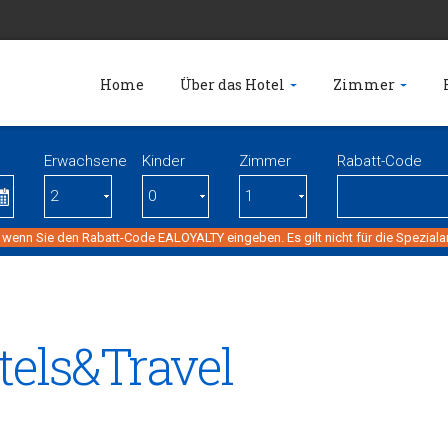
Home
Über das Hotel
Zimmer
Erwachsene
Kinder
Zimmer
Rabatt-Code
 wenn Sie den Rabatt-Code EALOYALTY eingeben. Es gilt nicht für die Spezial
tels&Travel