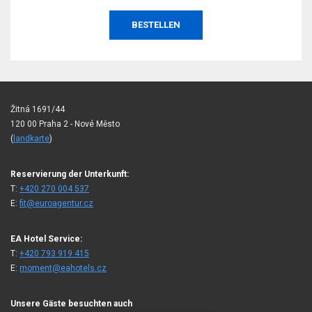
BESTELLEN
Žitná 1691/44
120 00 Praha 2 - Nové Město
(
landkarte
)
Reservierung der Unterkunft:
T:
+420 270 004 537
E:
fit@euroagentur.cz
EA Hotel Service:
T:
+420 793 919 415
E:
moment@eahotels.cz
Unsere Gäste besuchten auch