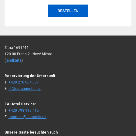
BESTELLEN
Žitná 1691/44
120 00 Praha 2 - Nové Město
(
landkarte
)
Reservierung der Unterkunft:
T:
+420 270 004 537
E:
fit@euroagentur.cz
EA Hotel Service:
T:
+420 793 919 415
E:
moment@eahotels.cz
Unsere Gäste besuchten auch