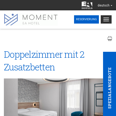
deutsch
Togg
RESERVIERUNG
navig
Doppelzimmer mit 2
Zusatzbetten
SPEZIALANGEBOTE