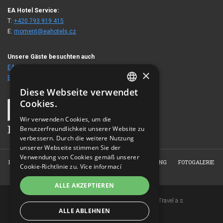
EA Hotel Service:
T:
+420 793 919 415
E:
moment@eahotels.cz
Unsere Gäste besuchten auch
EA ApartHotel Melantrich
×
EA Hotel Victoria
Diese Webseite verwendet
CZECH
Cookies.
ENGLISH
Wir verwenden Cookies, um die
Benutzerfreundlichkeit unserer Website zu
GERMAN
verbessern. Durch die weitere Nutzung
RUSSIAN
unserer Webseite stimmen Sie der
Verwendung von Cookies gemäß unserer
HOME
ÜBER DAS HOTEL
ZIMMER
RESERVIERUNG
FOTOGALERIE
Cookie-Richtlinie zu.
Více informací
KONTAKT
ALLE AKZEPTIEREN
Copyright © 2007-2026 EuroAgentur Hotels&Travel a.s.
ALLE ABLEHNEN
www.bezvapobyt.cz
Allgemeine Buchungsbedingungen